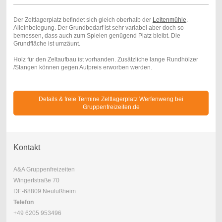
Der Zeltlagerplatz befindet sich gleich oberhalb der
Leitenmühle
.
Alleinbelegung. Der Grundbedarf ist sehr variabel aber doch so
bemessen, dass auch zum Spielen genügend Platz bleibt. Die
Grundfläche ist umzäunt.
Holz für den Zeltaufbau ist vorhanden. Zusätzliche lange Rundhölzer
/Stangen können gegen Aufpreis erworben werden.
Details & freie Termine Zeltlagerplatz Werfenweng bei
Gruppenfreizeiten.de
Kontakt
A&A Gruppenfreizeiten
Wingertstraße 70
DE-68809 Neulußheim
Telefon
+49 6205 953496